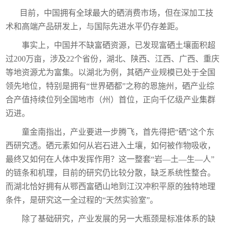
目前，中国拥有全球最大的硒消费市场，但在深加工技
术和高端产品研发上，与国际先进水平仍存差距。
事实上，中国并不缺富硒资源，已发现富硒土壤面积超
过200万亩，涉及22个省份，湖北、陕西、江西、广西、重庆
等地资源尤为富集。以湖北为例，其硒产业规模已处于全国
领先地位，特别是拥有“世界硒都”之称的恩施州，硒产业综
合产值持续位列全国地市（州）首位，正向千亿级产业集群
迈进。
童金南指出，产业要进一步腾飞，首先得把“硒”这个东
西研究透。硒元素如何从岩石进入土壤，如何被作物吸收，
最终又如何在人体中发挥作用？这一整套“岩—土—生—人”
的链条和机理，目前的研究仍比较分散，缺乏系统性整合。
而湖北恰好拥有从鄂西富硒山地到江汉冲积平原的独特地理
条件，是研究这一全过程的“天然实验室”。
除了基础研究，产业发展的另一大瓶颈是标准体系的缺