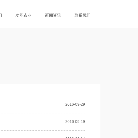
们
功能农业
新闻资讯
联系我们
2016-09-29
2016-09-19