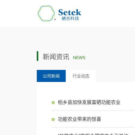
新闻资讯
NEWS
公司新闻
行业动态
柏乡县加快发展富硒功能农业
功能农业带来的惊喜