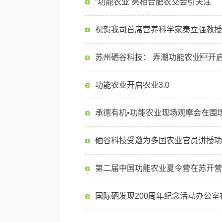
“功能农业”亮相合肥农交会引关注
祝贺我司首席营养科学家秦立强教授
苏州硒谷科技： 弄潮功能农业开启
功能农业开启农业3.0
承德有机•功能农业现场观摩会在围
硒谷科技受邀为多国农业官员讲授功
第二届中国功能农业夏令营在苏开营
国际硒发现200周年纪念活动办公