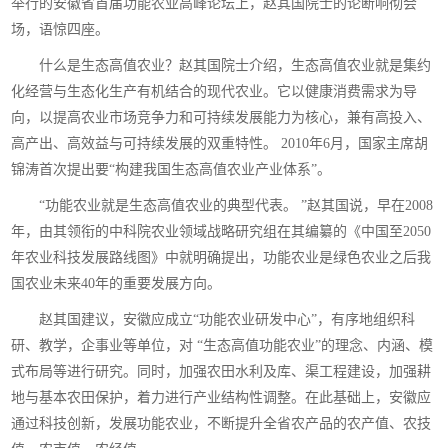
举行的安徽省首届功能农业高峰论坛上，赵其国院士的论断响彻会
场，语惊四座。
什么是生态高值农业？赵其国院士介绍，生态高值农业就是集约
化经营与生态化生产有机结合的现代农业。它以健康消费需求为导
向，以提高农业市场竞争力和可持续发展能力为核心，兼有高投入、
高产出、高效益与可持续发展的双重特性。 2010年6月，国家主席胡
锦涛首次提出要“构建我国生态高值农业产业体系”。
“功能农业就是生态高值农业的典型代表。 ”赵其国说，早在2008
年，由其领衔的中科院农业领域战略研究组在其编纂的《中国至2050
年农业科技发展路线图》中就明确提出，功能农业是绿色农业之后我
国农业未来40年的重要发展方向。
赵其国建议，安徽应成立“功能农业研发中心”，有序地组织科
研、教学，企事业等单位，对 “生态高值功能农业”的理念、内涵、模
式布局等进行研究。同时，加强农田水利及库、渠工程建设，加强耕
地与基本农田保护，着力进行产业结构性调整。在此基础上，安徽应
通过科技创新，发展功能农业，不断提升全省农产品的农产值、农技