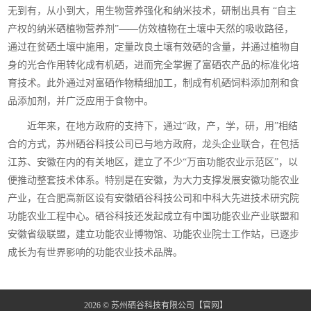
无到有，从小到大，用生物营养强化和纳米技术，研制出具有 “自主
产权的纳米硒植物营养剂”——仿效植物在土壤中天然的吸收路径，
通过在贫硒土壤中施用，定量改良土壤有效硒的含量，并通过植物自
身的光合作用转化成有机硒，进而完全掌握了富硒农产品的标准化培
育技术。此外通过对富硒作物精细加工，制成有机硒饲料添加剂和食
品添加剂，并广泛应用于食物中。
近年来，在地方政府的支持下，通过“政，产，学，研，用”相结
合的方式，苏州硒谷科技公司已与地方政府，龙头企业联合，在包括
江苏、安徽在内的有关地区，建立了不少“万亩功能农业示范区”，以
便推动整套技术体系。特别是在安徽，为大力支撑发展安徽功能农业
产业，在合肥高新区设有安徽硒谷科技公司和中科大先进技术研究院
功能农业工程中心。硒谷科技还发起成立有中国功能农业产业联盟和
安徽省级联盟，建立功能农业博物馆、功能农业院士工作站，已逐步
成长为有世界影响的功能农业技术品牌。
2026 © 苏州硒谷科技有限公司【官网】