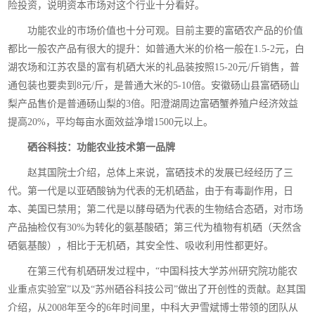
险投资，说明资本市场对这个行业十分看好。
功能农业的市场价值也十分可观。目前主要的富硒农产品的价值
都比一般农产品有很大的提升：如普通大米的价格一般在1.5-2元，白
湖农场和江苏农垦的富有机硒大米的礼品装按照15-20元/斤销售，普
通包装也要卖到8元/斤，是普通大米的5-10倍。安徽砀山县富硒砀山
梨产品售价是普通砀山梨的3倍。阳澄湖周边富硒蟹养殖户经济效益
提高20%，平均每亩水面效益净增1500元以上。
硒谷科技：功能农业技术第一品牌
赵其国院士介绍，总体上来说，富硒技术的发展已经经历了三
代。第一代是以亚硒酸钠为代表的无机硒盐，由于有毒副作用，日
本、美国已禁用；第二代是以酵母硒为代表的生物结合态硒，对市场
产品抽检仅有30%为转化的氨基酸硒；第三代为植物有机硒（天然含
硒氨基酸），相比于无机硒，其安全性、吸收利用性都更好。
在第三代有机硒研发过程中，“中国科技大学苏州研究院功能农
业重点实验室”以及“苏州硒谷科技公司”做出了开创性的贡献。赵其国
介绍，从2008年至今的6年时间里，中科大尹雪斌博士带领的团队从